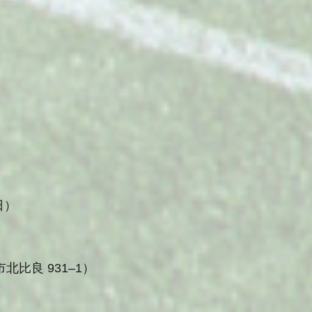
日）
市北比良
931
–
1
）