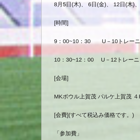
8月5日(木)、 6日(金)、 12日(木)
[時間]
9：00~10：30 U－10トレ
10：30~12：00 U－12トレ
[会場]
MKボウル上賀茂 パルケ上賀茂 ４F
[会費](すべて税込み価格です。)
「参加費」