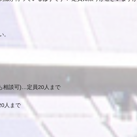
い。
も相談可)…定員20人まで
20人まで