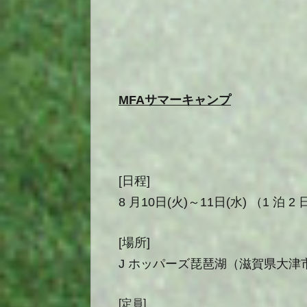
MFA
サマーキャンプ
[日程]
8
月
10
日
(
火
)
～
11
日
(
水
)
（
1
泊
2
[場所]
J
ホッパーズ琵琶湖（滋賀県大津
[定員]