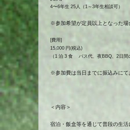
4
〜
6
年生
25
人（
1
～
3
年生相談可）
※参加希望が定員以上となった場
[費用]
15,000
円
(
税込
)
（
1
泊
3
食 バス代、夜
BBQ、2日間
※参加費は当日までに振込みにて
＜内容＞
宿泊・飯盒等を通じて普段の生活