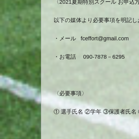
〈2021夏期特別スクール お申込
以下の媒体より必要事項を明記し
・メール fceffort@gmail.com
・お電話 090-7878－6295
〈必要事項〉
① 選手氏名 ②学年 ③保護者氏名