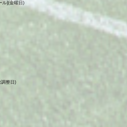
ル](金曜日)
調整日)