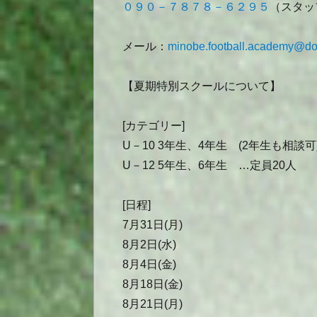
０９０－７８７８－６２９５
（スタッ
メール：
minobe.football.academy@do
【夏期特別スクールについて】
[カテゴリー]
U－10 3年生、4年生 (2年生も相談可
U－12 5年生、6年生 …定員20人
[日程]
7月31日(月)
8月2日(水)
8月4日(金)
8月18日(金)
8月21日(月)