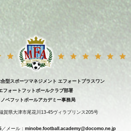
総合型スポーツマネジメント エフォートプラスワン
エフォートフットボールクラブ部署
ミノベフットボールアカデミー事務局
31 滋賀県大津市尾花川13-45ヴィラプリンス205号
5
／メール：
minobe.football.academy@docomo.ne.jp