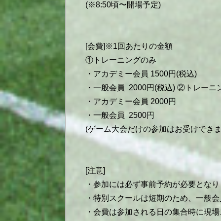
(※8:50頃〜開場予定)
[会費]※1回あたりの金額
①トレーニングのみ
・アカデミー会員 1500円(税込)
・一般会員 2000円(税込) ②トレー
・アカデミー会員 2000円
・一般会員 2500円
(ゲーム大会だけの参加はお受けでき
[注意]
・参加には必ず事前予約が必要となりま
・特別スクールは短期のため、一般会
・会費は参加される日の集合時に現場