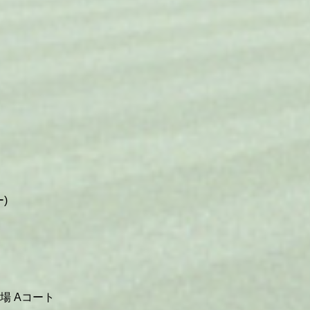
)
場 Aコート