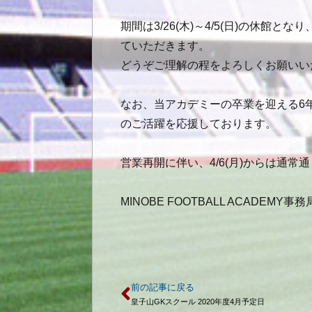
期間は3/26(木)～4/5(日)の休
ていただきます。
どうぞご理解の程をよろしくお願いい
なお、当アカデミーの卒業を迎える6
のご活躍を応援しております。
営業再開に伴い、4/6(月)からは通
MINOBE FOOTBALL ACADEMY事務
前の記事に戻る
皇子山GKスクール 2020年度4月予定日