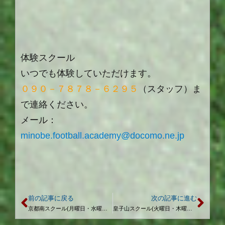
体験スクール
いつでも体験していただけます。
０９０－７８７８－６２９５
（スタッフ）ま
で連絡ください。
メール：
minobe.football.academy@docomo.ne.jp
前の記事に戻る
次の記事に進む
京都南スクール(月曜日・水曜日) 6月予定日
皇子山スクール(火曜日・木曜日) 6月予定日