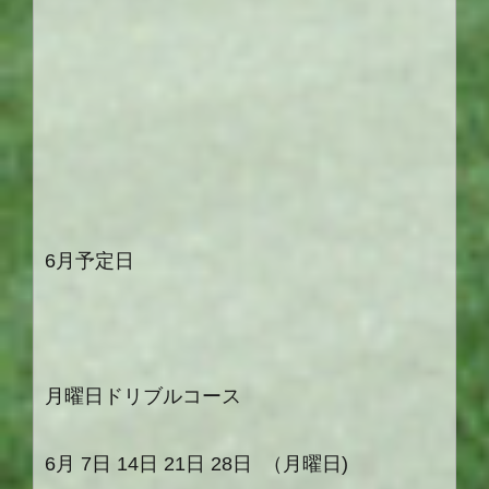
6月予定日
月曜日ドリブルコース
6月
7
日
14
日
21
日
28
日
（月曜日
)