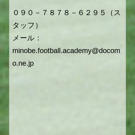
０９０－７８７８－６２９５（ス
タッフ）
メール：
minobe.football.academy@docom
o.ne.jp