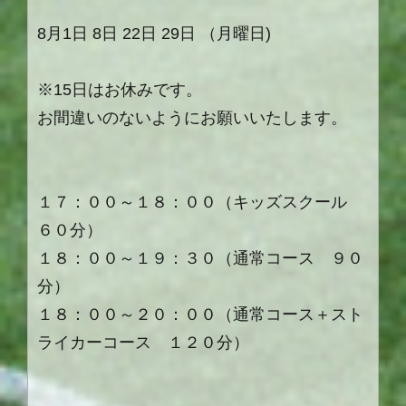
8
月
1
日 8
日
22
日
29
日
（月曜日
)
※15
日はお休みです。
お間違いのないようにお願いいたします。
１７：００～１８：００（キッズスクール
６０分）
１８：００～１９：３０（通常コース ９０
分）
１８：００～２０：００（通常コース＋スト
ライカーコース １２０分）