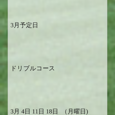
3
月予定日
ドリブル
コース
3
月
4
日
11
日
18
日
（月曜日
)