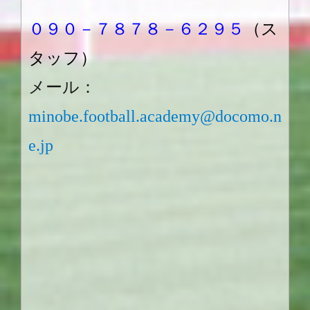
０９０－７８７８－６２９５
（ス
タッフ）
メール：
minobe.football.academy@docomo.n
e.jp