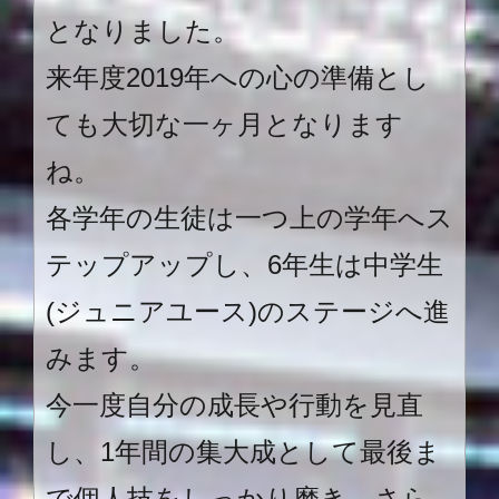
となりました。
来年度
2019
年への心の準備とし
ても大切な一ヶ月となります
ね。
各学年の生徒は一つ上の学年へス
テップアップし、
6
年生は中学生
(
ジュニアユース
)
のステージへ進
みます。
今一度自分の成長や行動を見直
し、
1
年間の集大成として最後ま
で個人技をしっかり磨き、さら