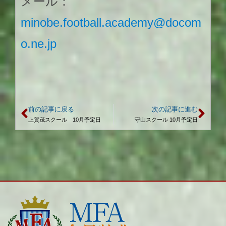
メール：
minobe.football.academy@docom
o.ne.jp
前の記事に戻る
次の記事に進む
上賀茂スクール 10月予定日
守山スクール 10月予定日