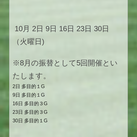
10
月
2
日
9
日
16
日
23
日 30日
（火曜日
)
※8月の振替として5回開催とい
たします。
2日 多目的１G
9日 多目的１G
16日 多目的３G
23日 多目的３G
30日 多目的１G