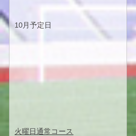
10
月予定日
火曜
日通常コース