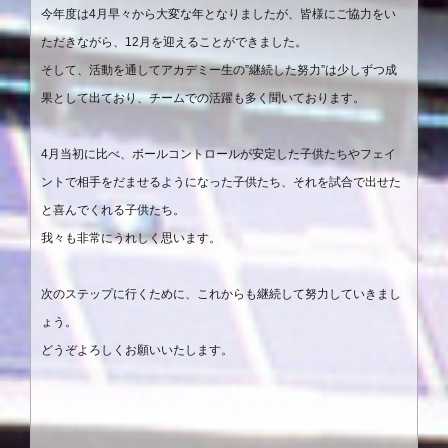
今年度は
4
月早々から大変な年となりましたが、皆様にご協力をい
ただきながら、
12
月を迎えることができました。
そして、活動を通してアカデミー生の
”
継続した努力
”
は少しずつ成
果として出ており、チームでの活躍も多く聞いております。
4
月当初に比べ、ボールコントロールが安定した子供たちやフェイ
ントで相手をだませるようになった子供たち、それを試合で出せた
と喜んでくれる子供たち。
我々も非常にうれしく思います。
次のステップに行くために、これからも継続して努力していきまし
ょう。
どうぞよろしくお願いいたします。