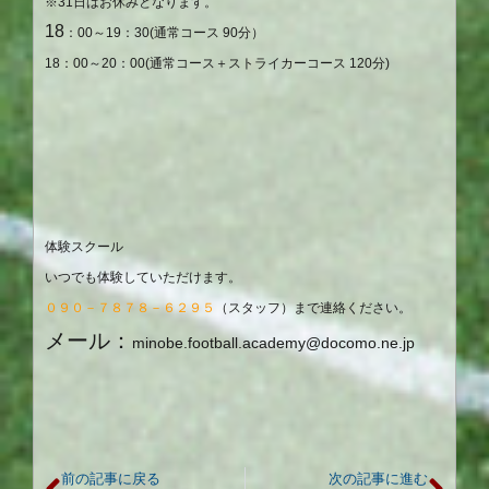
※
31
日はお休みとなります。
18
：
00
～
19
：
30(
通常コース
90
分）
18
：
00
～
20
：
00(
通常コース＋ストライカーコース
120
分
)
体験スクール
いつでも体験していただけます。
０９０－７８７８－６２９５
（スタッフ）まで連絡ください。
メール：
minobe.football.academy@docomo.ne.jp
前の記事に戻る
次の記事に進む