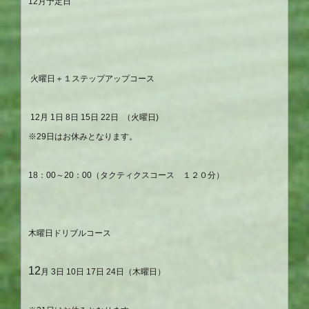
12
月予定日
火
曜日＋１ステップアップコース
12
月
1
日
8
日
15
日
22
日
（火曜日
)
※29日はお休みとなります。
18
：
00
～
20
：
00
（タクティクスコース １２０分）
木曜日ドリブルコース
12
月
3
日
10
日
17
日
24
日（木曜日）