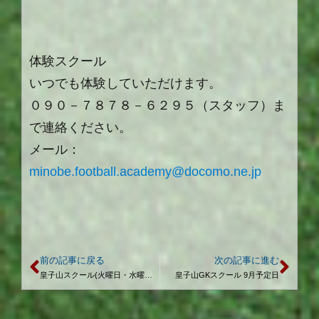
体験スクール
いつでも体験していただけます。
０９０－７８７８－６２９５（スタッフ）ま
で連絡ください。
メール：
minobe.football.academy@docomo.ne.jp
前の記事に戻る
次の記事に進む
皇子山スクール(火曜日・水曜日) 9月予定日
皇子山GKスクール 9月予定日