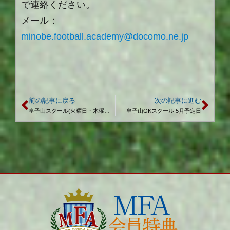
で連絡ください。
メール：
minobe.football.academy@docomo.ne.jp
前の記事に戻る
次の記事に進む
皇子山スクール(火曜日・木曜日) 5月予定日
皇子山GKスクール 5月予定日