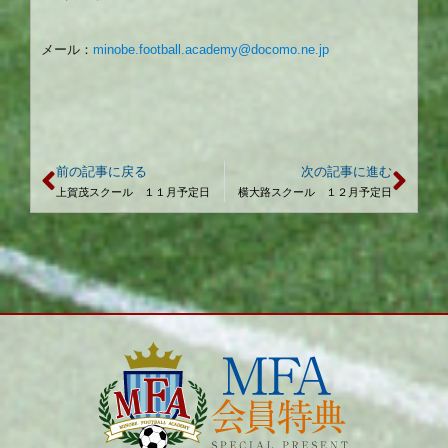
メール：
minobe.football.academy@docomo.ne.jp
前の記事に戻る
次の記事に進む
上賀茂スクール １１月予定日
横大路スクール １２月予定日