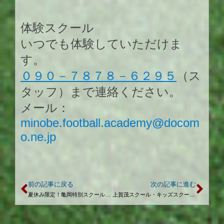
体験スクール
いつでも体験していただけま
す。
０９０－７８７８－６２９５
（ス
タッフ）まで連絡ください。
メール：
minobe.football.academy@docom
o.ne.jp
前の記事に戻る
次の記事に進む
夏休み限定！亀岡特別スクール、終了のお知らせ！
上賀茂スクール・キッズスクール 10月予定日