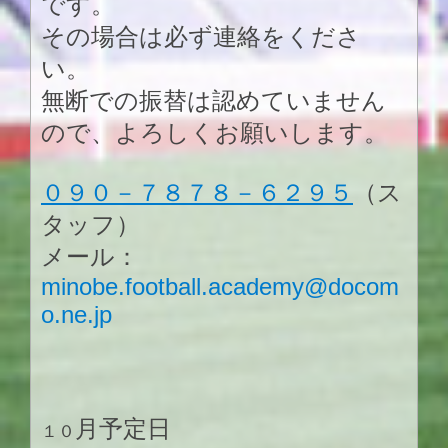
です。
その場合は必ず連絡をくださ
い。
無断での振替は認めていません
ので、よろしくお願いします。
０９０－７８７８－６２９５
（ス
タッフ）
メール：
minobe.football.academy@docom
o.ne.jp
月予定日
１０