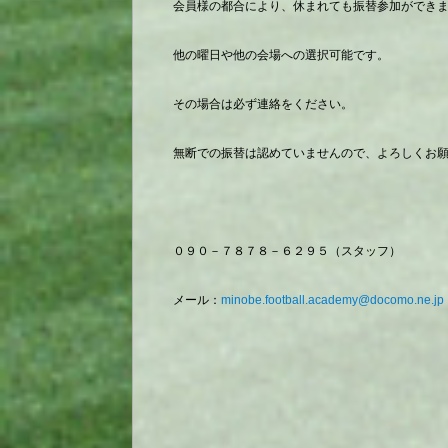
会員様の都合により、休まれても振替参加ができ
他の曜日や他の会場への選択可能です。
その場合は必ず連絡をください。
無断での振替は認めていませんので、よろしくお
０９０－７８７８－６２９５（スタッフ）
メール：
minobe.football.academy@docomo.ne.jp