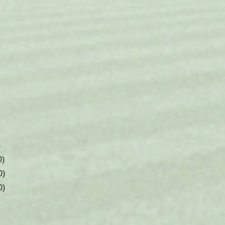
)
)
)
)