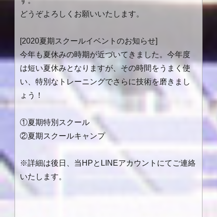
す。
どうぞよろしくお願いいたします。
[2020夏期スクールイベントのお知らせ
]
今年も夏休みの時期が近づいてきました。今年度
は短い夏休みとなりますが、その時間をうまく使
い、特別なトレーニングでさらに技術を磨きまし
ょう！
①夏期特別スクール
②夏期スクールキャンプ
※詳細は後日、当
HP
と
LINE
アカウントにてご連絡
いたします。