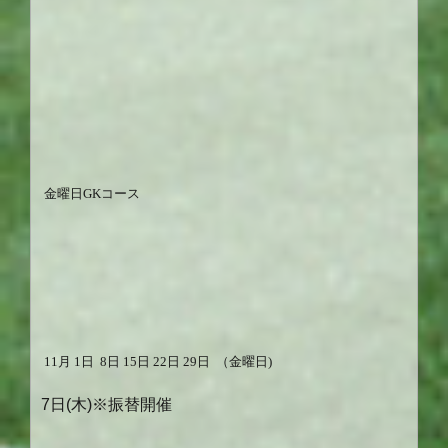
金
曜日GKコース
11
月
1日 8
日
15
日
22
日
29
日
（金曜日)
7日(木)※振替開催