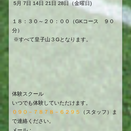
5
月
7
日
14日
21日
28日
（金曜日
)
１８：３０～２０：００（GKコース ９０
分）
※すべて皇子山３Gとなります。
体験スクール
いつでも体験していただけます。
０９０－７８７８－６２９５
（スタッフ）ま
で連絡ください。
メール：