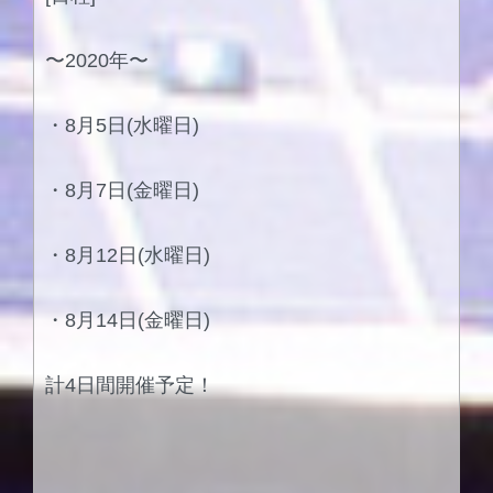
〜
2020
年〜
・
8
月
5
日
(
水曜日
)
・
8
月
7
日
(
金曜日
)
・
8
月
12
日
(
水曜日
)
・
8
月
14
日
(
金曜日
)
計
4
日間開催予定！