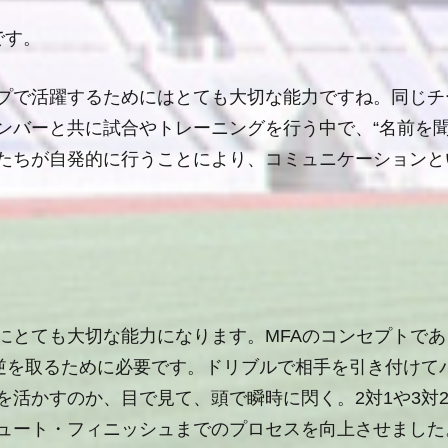
です。
プで活躍するためにはとても大切な能力ですね。同じチ
バーと共に試合やトレーニングを行う中で、“名前を聞く
たちが自発的に行うことにより、コミュニケーションと
にとても大切な能力になります。
MFA
のコンセプトであ
の逆を取るために必要です。ドリブルで相手を引き付けて
を活かすのか、目で見て、頭で瞬時に閃く。
2
対
1
や
3
対
ュート・フィニッシュまでのプロセスを向上させました