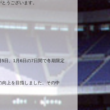
がとうございます。
月
5
日、
1
月
6
日の
7
日間で冬期限定
の向上を目指しました。その中