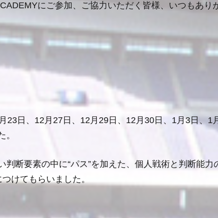
ACADEMY
にご参加、ご協力いただく皆様、いつもあり
月
23
日、
12
月
27
日、
12
月
29
日、
12
月
30
日、
1
月
3
日、
1
た。
い判断要素の中に“パス”を加えた、個人戦術と判断能力
につけてもらいました。