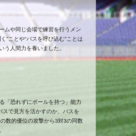
ームや同じ会場で練習を行うメン
”ことや“パスを呼び込む”ことは
いう人間力を養いました。
る「恐れずにボールを持つ」能力
パスで見方を活かすのか、パスを
2
の数的優位の攻撃から
3
対
3
の同数
。