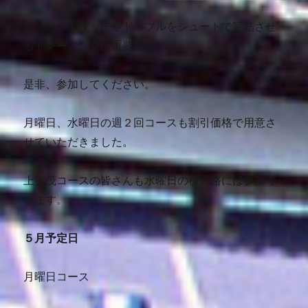
ファーストタッチやドリブルをシュートで完結させ
るトレーニングは重要です。
是非、参加してください。
月曜日、水曜日の週２回コースも割引価格で用意さ
せていただきました。
上賀茂コースの皆さんも水曜日の横大路には参加で
きます。
５月予定日
月曜日コース