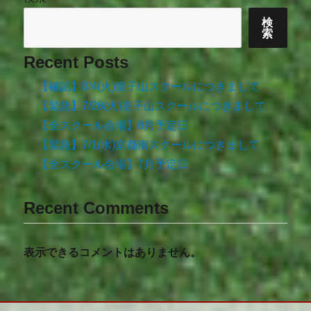
検
索
Recent Posts
【確認】8/4(火)皇子山スクールにつきまして
【緊急】7/28(火)皇子山スクールにつきまして
【全スクール会場】8月予定日
【緊急】7/1(水)京都南スクールにつきまして
【全スクール会場】7月予定日
Recent Comments
表示できるコメントはありません。