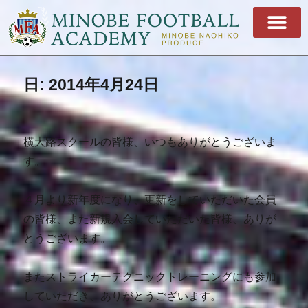
日:
2014年4月24日
横大路スクールの皆様、いつもありがとうございま
す。
４月より新年度になり、更新をしていただいた会員
の皆様、また新規入会していただいた皆様、ありが
とうございます。
またストライカーテクニックトレーニングにも参加
していただき、ありがとうございます。