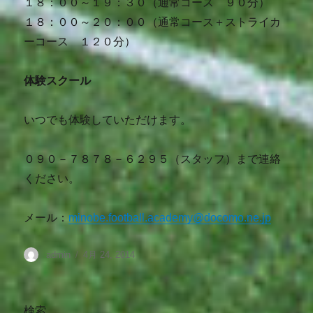
１８：００～１９：３０（通常コース ９０分）
１８：００～２０：００（通常コース＋ストライカ
ーコース １２０分）
体験スクール
いつでも体験していただけます。
０９０－７８７８－６２９５（スタッフ）まで連絡
ください。
メール：
minobe.football.academy@docomo.ne.jp
admin
4月 24, 2014
検索