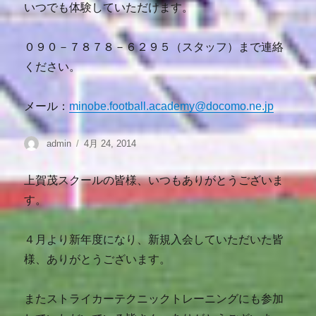
いつでも体験していただけます。
０９０－７８７８－６２９５（スタッフ）まで連絡
ください。
メール：
minobe.football.academy@docomo.ne.jp
admin
4月 24, 2014
上賀茂スクールの皆様、いつもありがとうございま
す。
４月より新年度になり、新規入会していただいた皆
様、ありがとうございます。
またストライカーテクニックトレーニングにも参加