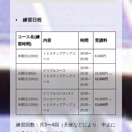
練習日程
コース名(練
内容
時間
受講料
習時間)
＋１ステップアップコ
18:00〜
木曜日(120分)
8,000円
ース
20:00
18:00～
ドリブルコース
火曜日(90分)
19:30
15,000円 →
＋１ステップアップコ
木曜日(120分)
18:00～
12,000円
ース
20:00
ドリブルコース+スト
18:00～
火曜日(120分)
ライカーコース
20:00
16,000円 →
木曜日(120分)
＋１ステップアップコ
18:00～
13,000円
ース
20:00
練習回数：月3〜4回（天候などにより、中止に