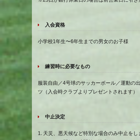
入会資格
小学校1年生〜6年生までの男女のお子様
練習時に必要なもの
服装自由／4号球のサッカーボール／運動の
ツ（入会時クラブよりプレゼントされます）
中止決定
1. 天災、悪天候など特別な場合のみ中止をし