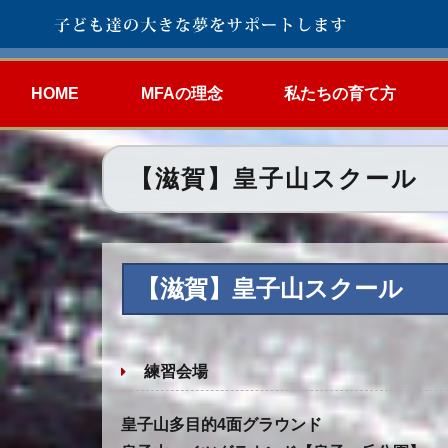
HOME
MFAの理念
私たちの育て方
【滋賀】皇子山スクール
【滋賀】皇子山スクール
練習会場
皇子山多目的4面グラウンド