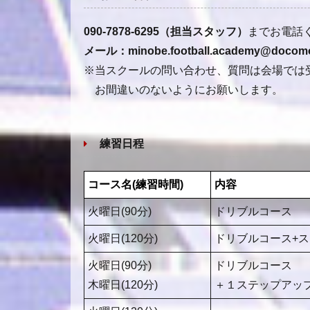
090-7878-6295（担当スタッフ）
までお電話
メール：minobe.football.academy@docomo
※当スクールの問い合わせ、質問は会場では
お間違いのないようにお願いします。
練習日程
コース名(練習時間)
内容
火曜日(90分)
ドリブルコース
火曜日(120分)
ドリブルコース+
火曜日(90分)
ドリブルコース
木曜日(120分)
＋１ステップアッ