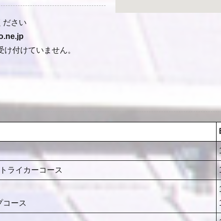
ください
.ne.jp
受け付けていません。
ストライカーコース
プコース