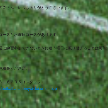
の皆さん、いつもありがとうございます。
コースと水曜日コースがあります。
週に練習参加できないときに違う曜日に振り替えることは可能
連絡をください。
８－６２９５（スタッフ）
.football.academy@docomo.ne.jp