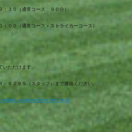
９：３０（通常コース ９０分）
０：００（通常コース＋ストライカーコース）
ていただけます。
８－６２９５（スタッフ）まで連絡ください。
.football.academy@docomo.ne.jp