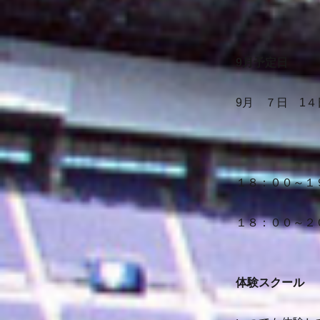
9月予定日
9月 ７日 1４
１８：００～１
１８：００～２
体験スクール