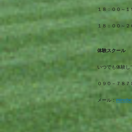
１８：００～１
１８：００～２
体験スクール
いつでも体験し
０９０－７８７
メール：
minobe