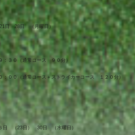
21日 28日 （月曜日）
９：３０（通常コース ９０分）
０：００（通常コース＋ストライカーコース １２０分）
６日 （23日） 30日 （水曜日）