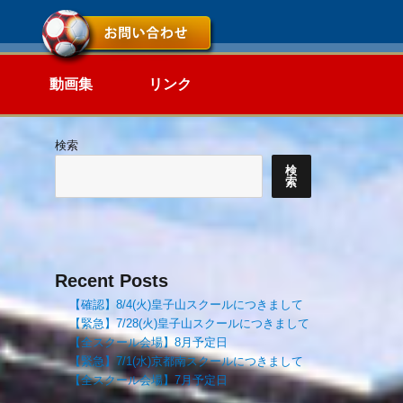
動画集
リンク
検索
検
索
Recent Posts
【確認】8/4(火)皇子山スクールにつきまして
【緊急】7/28(火)皇子山スクールにつきまして
【全スクール会場】8月予定日
【緊急】7/1(水)京都南スクールにつきまして
【全スクール会場】7月予定日