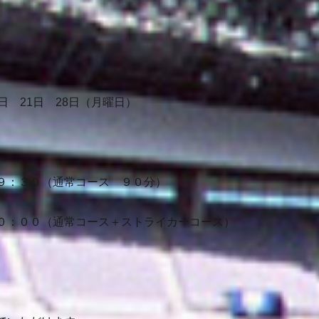
日 21日 28日（月曜日）
９：３０（通常コース ９０分）
０：００（通常コース＋ストライカーコース）