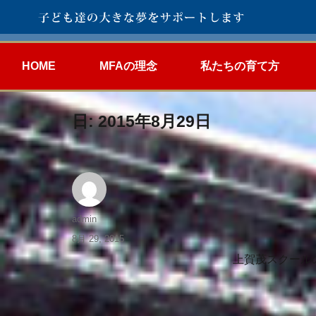
HOME
MFAの理念
私たちの育て方
日:
2015年8月29日
admin
8月 29, 2015
上賀茂スクール