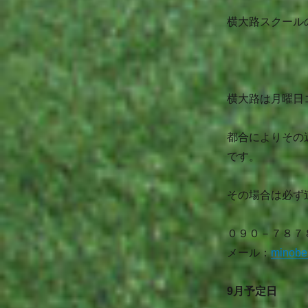
横大路スクール
横大路は月曜日
都合によりその
です。
その場合は必ず
０９０－７８７
メール：
minobe
9月予定日