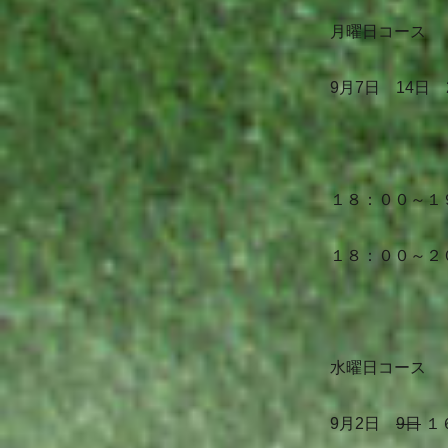
月曜日コース
9月7
日 14日 
１８：００～１
１８：００～２
水曜日コース
9月2日
9日
１