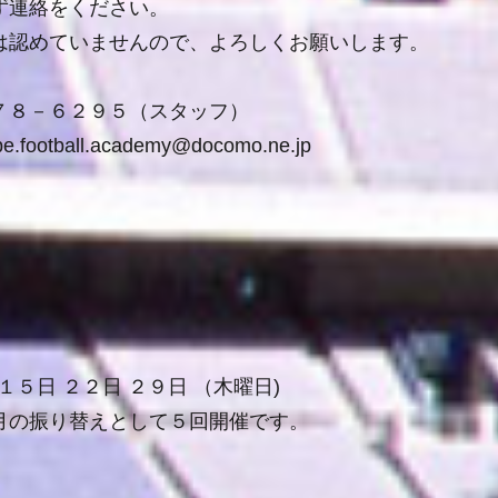
ず連絡をください。
は認めていませんので、よろしくお願いします。
７８－６２９５（スタッフ）
e.football.academy@docomo.ne.jp
１５
日
２２
日 ２９日
（木曜日
)
月の振り替えとして５回開催です。