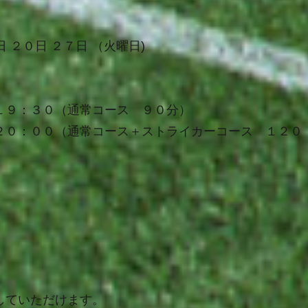
日
２０
日
２７
日
（火曜日
)
１９：３０（通常コース ９０分）
２０：００（通常コース＋ストライカーコース １２０
していただけます。