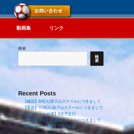
動画集
リンク
検索
検
索
Recent Posts
【確認】8/4(火)皇子山スクールにつきまして
【緊急】7/28(火)皇子山スクールにつきまして
【全スクール会場】8月予定日
【緊急】7/1(水)京都南スクールにつきまして
【全スクール会場】7月予定日