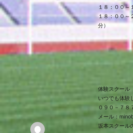
１８：００～
１８：００～
分）
体験スクール
いつでも体験
０９０－７８
メール：
minob
坂本スクール