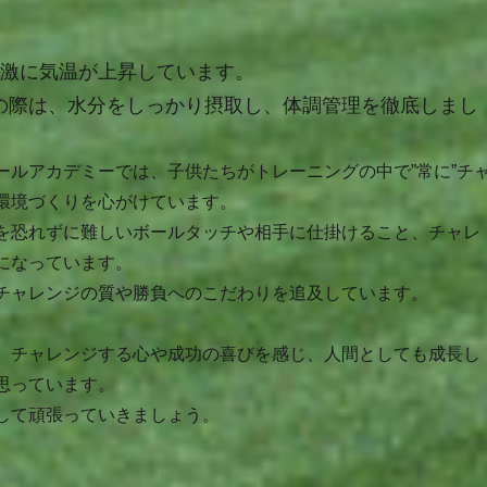
急激に気温が上昇しています。
の際は、水分をしっかり摂取し、体調管理を徹底しまし
ールアカデミーでは、子供たちがトレーニングの中で”常に”チ
環境づくりを心がけています。
を恐れずに難しいボールタッチや相手に仕掛けること、チャレ
になっています。
チャレンジの質や勝負へのこだわりを追及しています。
、チャレンジする心や成功の喜びを感じ、人間としても成長し
思っています。
して頑張っていきましょう。