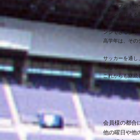
ミノベフットボ
レンジを行える
低学年は、失敗
ンジできるよう
高学年は、その
サッカーを通し
てもらいたいと
これからも継続
会員様の都合
他の曜日や他