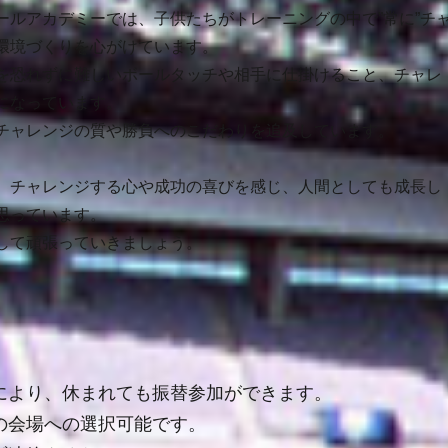
ールアカデミーでは、子供たちがトレーニングの中で”常に”チ
環境づくりを心がけています。
を恐れずに難しいボールタッチや相手に仕掛けること、チャレ
になっています。
チャレンジの質や勝負へのこだわりを追及しています。
、チャレンジする心や成功の喜びを感じ、人間としても成長し
思っています。
して頑張っていきましょう。
により、休まれても振替参加ができます。
の会場への選択可能です。