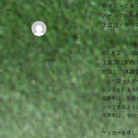
０９０－７８
メール：
minob
上賀茂・キッ
admin
5月 22, 2017
5月末より、
上賀茂は室内
摂取し、体調
ミノベフットボ
レンジを行える
低学年は、失敗
ンジできるよう
高学年は、その
サッカーを通し