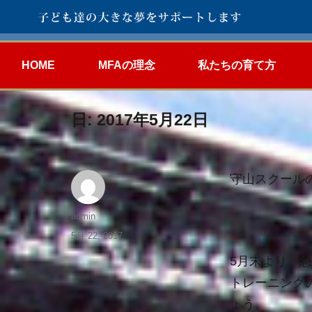
HOME
MFAの理念
私たちの育て方
日:
2017年5月22日
守山スクール
admin
5月 22, 2017
5月末より、
トレーニング
ょう。