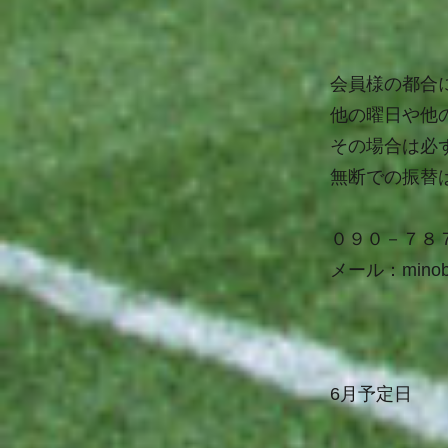
会員様の都合
他の曜日や他
その場合は必
無断での振替
０９０－７８
メール：
minob
6月予定日