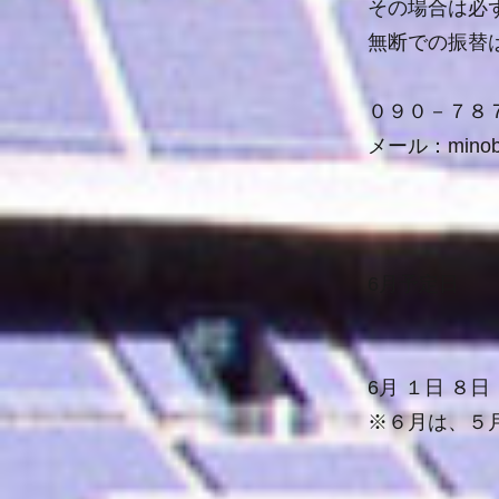
その場合は必
無断での振替
０９０－７８
メール：
minob
6月予定日
6月
１
日
８
日
※６月は、５