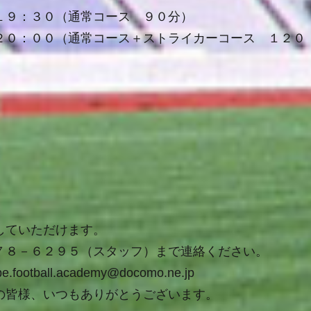
１９：３０（通常コース ９０分）
２０：００（通常コース＋ストライカーコース １２０
していただけます。
７８－６２９５（スタッフ）まで連絡ください。
e.football.academy@docomo.ne.jp
の皆様、いつもありがとうございます。