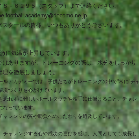
７８－６２９５（スタッフ）まで連絡ください。
e.football.academy@docomo.ne.jp
ズスクールの皆様、いつもありがとうございます。
急激に気温が上昇しています。
ではありますが、トレーニングの際は、水分をしっかり
管理を徹底しましょう。
ールアカデミーでは、子供たちがトレーニングの中で”常に”チ
環境づくりを心がけています。
を恐れずに難しいボールタッチや相手に仕掛けること、チャレ
になっています。
チャレンジの質や勝負へのこだわりを追及しています。
、チャレンジする心や成功の喜びを感じ、人間としても成長し