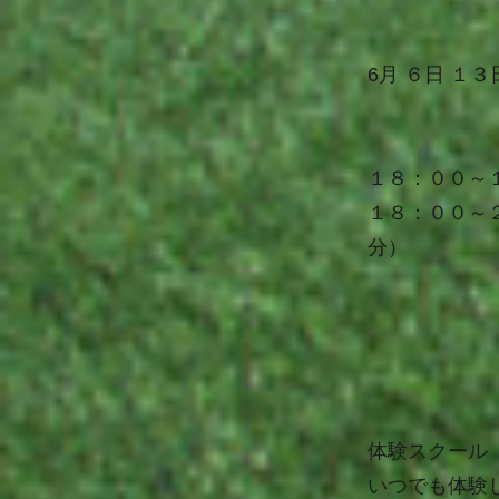
6月
６
日
１３
１８：００～
１８：００～
分）
体験スクール
いつでも体験