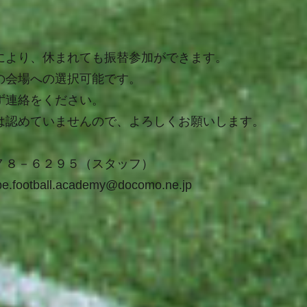
により、休まれても振替参加ができます。
の会場への選択可能です。
ず連絡をください。
は認めていませんので、よろしくお願いします。
７８－６２９５（スタッフ）
e.football.academy@docomo.ne.jp